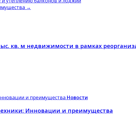
е и утеплению балконов и лоджий
еимущества
→
 тыс. кв. м недвижимости в рамках реоргани
Новости
техники: Инновации и преимущества