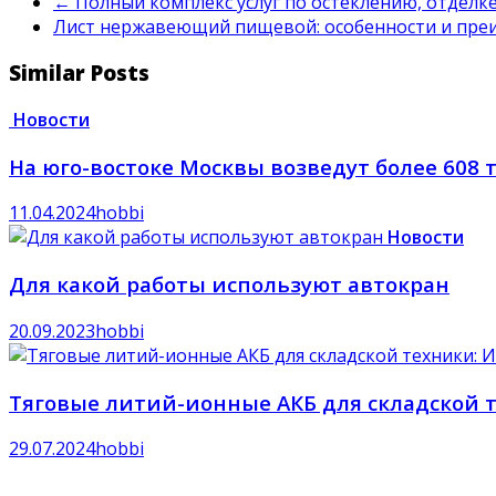
←
Полный комплекс услуг по остеклению, отделк
Лист нержавеющий пищевой: особенности и пр
Similar Posts
Новости
На юго-востоке Москвы возведут более 608
11.04.2024
hobbi
Новости
Для какой работы используют автокран
20.09.2023
hobbi
Тяговые литий-ионные АКБ для складской 
29.07.2024
hobbi