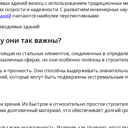
мых зданий велось с использованием традиционных мет
х скорости и надежности. С развитием инженерных нау
даний
считаются наиболее перспективными.
у они так важны?
тоящая из стальных элементов, соединенных в определ
различных сферах, но они особенно полезны в строител
ь и прочность. Они способны выдерживать значительные
ний, которые могут быть подвержены экстремальным п
 зрения. Их быстрое и относительно простое строитель
ьма долговечный материал, что обеспечивает долгий с
я также экологичность. Изделия, как правило, изгота