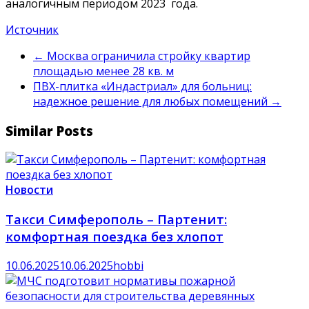
аналогичным периодом 2023 года.
Источник
←
Москва ограничила стройку квартир
площадью менее 28 кв. м
ПВХ-плитка «Индастриал» для больниц:
надежное решение для любых помещений
→
Similar Posts
Новости
Такси Симферополь – Партенит:
комфортная поездка без хлопот
10.06.2025
10.06.2025
hobbi