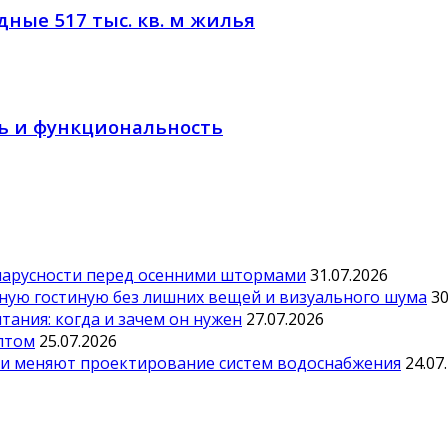
дные 517 тыс. кв. м жилья
ль и функциональность
парусности перед осенними штормами
31.07.2026
тную гостиную без лишних вещей и визуального шума
30
ания: когда и зачем он нужен
27.07.2026
оптом
25.07.2026
ии меняют проектирование систем водоснабжения
24.07