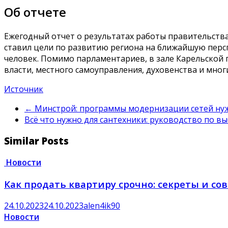
Об отчете
Ежегодный отчет о результатах работы правительств
ставил цели по развитию региона на ближайшую персп
человек. Помимо парламентариев, в зале Карельской
власти, местного самоуправления, духовенства и многи
Источник
←
Минстрой: программы модернизации сетей нуж
Всё что нужно для сантехники: руководство по в
Similar Posts
Новости
Как продать квартиру срочно: секреты и со
24.10.2023
24.10.2023
alen4ik90
Новости