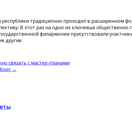
а республики традиционно проходил в расширенном фор
ективу. В этот раз на одно из ключевых общественно-
 государственной филармонии присутствовали участник
е другие.
но связать с мастер-планами
ыбору
→
веты