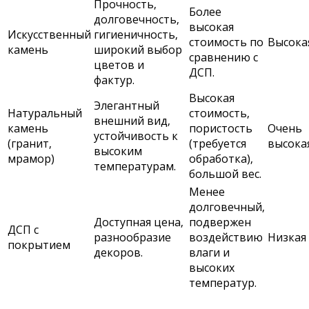
Прочность‚
Более
долговечность‚
высокая
Искусственный
гигиеничность‚
стоимость по
Высока
камень
широкий выбор
сравнению с
цветов и
ДСП.
фактур.
Высокая
Элегантный
Натуральный
стоимость‚
внешний вид‚
камень
пористость
Очень
устойчивость к
(гранит‚
(требуется
высока
высоким
мрамор)
обработка)‚
температурам.
большой вес.
Менее
долговечный‚
Доступная цена‚
подвержен
ДСП с
разнообразие
воздействию
Низкая
покрытием
декоров.
влаги и
высоких
температур.