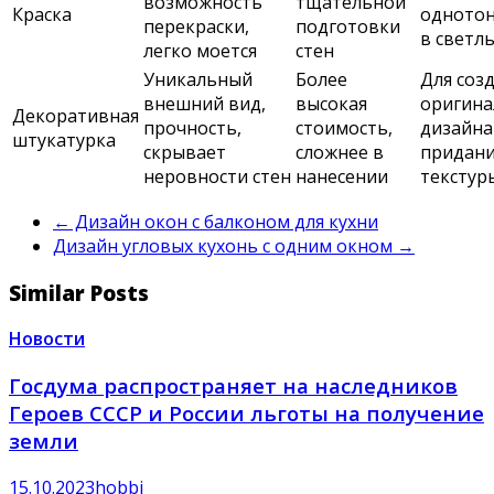
возможность
тщательной
Краска
однотон
перекраски,
подготовки
в светл
легко моется
стен
Уникальный
Более
Для соз
внешний вид,
высокая
оригина
Декоративная
прочность,
стоимость,
дизайна
штукатурка
скрывает
сложнее в
придани
неровности стен
нанесении
текстур
←
Дизайн окон с балконом для кухни
Дизайн угловых кухонь с одним окном
→
Similar Posts
Новости
Госдума распространяет на наследников
Героев СССР и России льготы на получение
земли
15.10.2023
hobbi