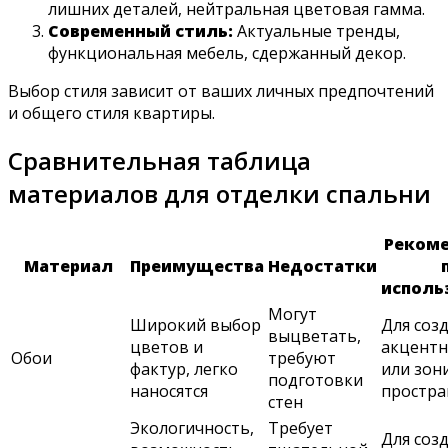
лишних деталей, нейтральная цветовая гамма.
Современный стиль:
Актуальные тренды,
функциональная мебель, сдержанный декор.
Выбор стиля зависит от ваших личных предпочтений
и общего стиля квартиры.
Сравнительная таблица
материалов для отделки спальни
Реком
Материал
Преимущества
Недостатки
исполь
Могут
Широкий выбор
Для соз
выцветать,
цветов и
акцентн
Обои
требуют
фактур, легко
или зон
подготовки
наносятся
простра
стен
Экологичность,
Требует
Для соз