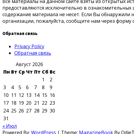
Все материалы на данном сайте взяты из открытых ис
предоставляются исключительно в ознакомительных ц
содержание материала не несет. Если Вы обнаружили
организации, пожалуйста, сообщите нам через форму 
Обратная связь
Privacy Policy
Обратная связь
Август 2026
Пн
Вт
Ср
Чт
Пт
Сб
Вс
1
2
3
4
5
6
7
8
9
10
11
12
13
14
15
16
17
18
19
20
21
22
23
24
25
26
27
28
29
30
31
« Июл
Powered By:
WordPress
|
Theme:
MagazineBook
By Odie