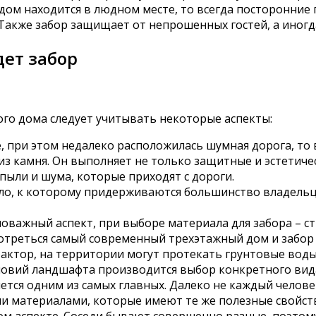
 дом находится в людном месте, то всегда посторонние
Также забор защищает от непрошенных гостей, а иногд
ет забор
го дома следует учитывать некоторые аспекты:
, при этом недалеко расположилась шумная дорога, то 
из камня. Он выполняет не только защитные и эстетиче
пыли и шума, которые приходят с дороги.
ло, к которому придерживаются большинство владельце
ловажный аспект, при выборе материала для забора – с
смотреться самый современный трехэтажный дом и забор 
ктор, на территории могут протекать грунтовые воды,
ловий ландшафта производится выбор конкретного вида
ется одним из самых главных. Далеко не каждый челов
и материалами, которые имеют те же полезные свойст
том аспекте. Соседи бывают совершенно разные, поэтом