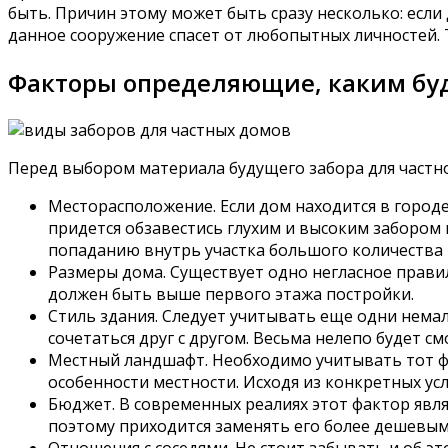
быть. Причин этому может быть сразу несколько: если
данное сооружение спасет от любопытных личностей. 
Факторы определяющие, каким буд
Перед выбором материала будущего забора для частно
Месторасположение. Если дом находится в городе
придется обзавестись глухим и высоким забором 
попаданию внутрь участка большого количества 
Размеры дома. Существует одно негласное прави
должен быть выше первого этажа постройки.
Стиль здания. Следует учитывать еще одни нема
сочетаться друг с другом. Весьма нелепо будет 
Местный ландшафт. Необходимо учитывать тот фа
особенности местности. Исходя из конкретных ус
Бюджет. В современных реалиях этот фактор явля
поэтому приходится заменять его более дешевым
Отношения с соседями. Не стоит забывать и об э