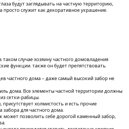
 глаза будут заглядывать на частную территорию,
а просто служит как декоративное украшение.
в таком случае хозяину частного домовладения
ские функции. также он будет препятствовать
в частного дома – даже самый высокий забор не
тиль дома. Все элементы частной территории должны
из сетки-рабицы.
 присутствует холмистость и есть прочие
 забора для частного дома.
ек может позволить себе дорогой каменный забор,
ва.
у иногда приходится ставить достаточно крепкие