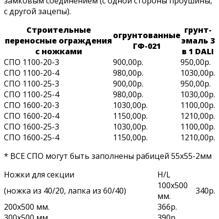
замковым соединением (с одной стороны проушины,
с другой зацепы).
Строительные
грунт-
огрунтованные
переносные ограждения
эмаль 3
ГФ-021
с ножками
в 1 DALI
СПО 1100-20-3
900,00р.
950,00р.
СПО 1100-20-4
980,00р.
1030,00р.
СПО 1100-25-3
900,00р.
950,00р.
СПО 1100-25-4
980,00р.
1030,00р.
СПО 1600-20-3
1030,00р.
1100,00р.
СПО 1600-20-4
1150,00р.
1210,00р.
СПО 1600-25-3
1030,00р.
1100,00р.
СПО 1600-25-4
1150,00р.
1210,00р.
* ВСЕ СПО могут быть заполнены рабицей 55х55-2мм
Ножки для секции
H/L
100х500
(ножка из 40/20, лапка из 60/40)
340р.
мм.
200х500 мм.
366р.
300х500 мм.
390р.