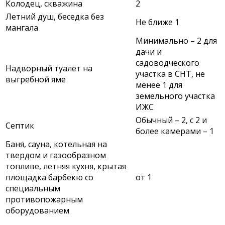
Колодец, скважина
2
Летний душ, беседка без
Не ближе 1
мангала
Минимально – 2 для
дачи и
садоводческого
Надворный туалет на
участка в СНТ, не
выгребной яме
менее 1 для
земельного участка
ИЖС
Обычный – 2, с 2 и
Септик
более камерами – 1
Баня, сауна, котельная на
твердом и газообразном
топливе, летняя кухня, крытая
площадка барбекю со
от 1
специальным
противопожарным
оборудованием