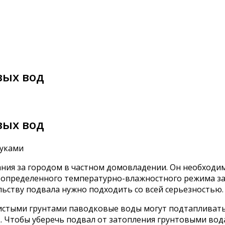
вых вод
вых вод
ния за городом в частном домовладении. Он необходим
и определенного температурно-влажностного режима за
льству подвала нужно подходить со всей серьезностью.
истыми грунтами паводковые воды могут подтапливать п
ок. Чтобы уберечь подвал от затопления грунтовыми в