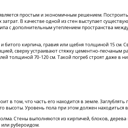
является простым и экономичным решением. Построить 
 затрат. В качестве одной из стен выступает существу
 типа с дополнительным утеплением пространства межд
м и битого кирпича, гравия или щебня толщиной 15 см.
цией, сверху устраивают стяжку цементно-песчаным р
лей толщиной 70-120 см. Такой погреб строят даже в ни
оит в том, что часть его находится в земле. Заглублят
го высоты. Уровень пола при этом должен находиться в
холма. Стены выполняются из кирпичей, блоков, дерева
 или рубероидом.