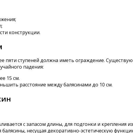
ижения;
;
сти конструкции.
м
е пяти ступеней должна иметь ограждение. Существую
лучайного падения:
е 15 см.
ньшить расстояние между балясинами до 10 см.
син
ливается с запасом длины, для подгонки и крепления из
я балясины, несущая декоративно-эстетическую функцию