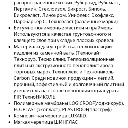
распространённые из них: Рубероид, Рубемаст,
Пергамин, Стеклоизол, Бикрост, Биполь,
Бикроэласт, Линокром, Унифлекс, Экофлекс,
Паробарьер С, Техноэласт (различные марки).
Битумно-полимерные мастики и праймеры.
Используются в качестве грунтовочного и
клеящего слоя при укладке плоских кровель.
Материалы для устройства теплоизоляции:
изделия из каменной ваты (Технолайт,
Техноруф, Техно клин). Теплоизоляционные
плиты из экструзионного пенополистирола
торговых марок Техноплекс и Технониколь
Carbon. Среди новинок продукции – лёгкий,
прочный, эффективный и долговечный плитный
утеплитель на основе пенополиизоцианурата
PIR ТехноНИКОЛЬ.
Полимерные мембраны LOGICROOF(лоджикруф),
ECOPLAST(экопласт), PLASTROOF(пластруф).
Композитная черепица LUXARD.
Мягкая черепица ШИНГЛАС.