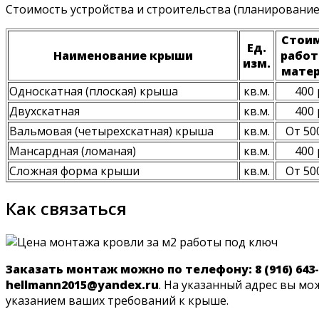
Стоимость устройства и строительства (планирование
Стои
Ед.
Наименование крыши
работ
изм.
мате
Односкатная (плоская) крыша
кв.м.
400 
Двухскатная
кв.м.
400 
Вальмовая (четырехскатная) крыша
кв.м.
От 500
Мансардная (ломаная)
кв.м.
400 
Сложная форма крыши
кв.м.
От 500
Как связаться
Заказать монтаж можно по телефону: 8 (916) 643-1
hellmann2015@yandex.ru
. На указанный адрес вы мо
указанием ваших требований к крыше.