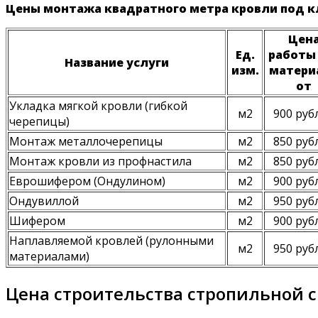
Цены монтажа квадратного метра кровли под к
Цен
Ед.
работы
Название услуги
изм.
матери
от
Укладка мягкой кровли (гибкой
м2
900 руб
черепицы)
Монтаж металлочерепицы
м2
850 руб
Монтаж кровли из профнастила
м2
850 руб
Еврошифером (Ондулином)
м2
900 руб
Ондувиллой
м2
950 руб
Шифером
м2
900 руб
Наплавляемой кровлей (рулонными
м2
950 руб
материалами)
Цена строительства стропильной