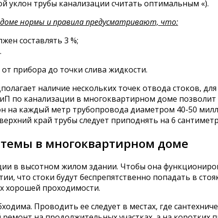
ой уклон трубы канализации считать оптимальным «).
 доме нормы и правила предусматривают, что:
жен составлять 3 %;
.
 от прибора до точки слива жидкости.
полагает наличие нескольких точек отвода стоков, для
НиП по канализации в многоквартирном доме позволит
 на каждый метр трубопровода диаметром 40-50 милли
 верхний край трубы следует приподнять на 6 сантиметр
стемы в многоквартирном доме
ции в высотном жилом здании. Чтобы она функциониров
ии, что стоки будут беспрепятственно попадать в стоя
х хорошей проходимости.
одима. Проводить ее следует в местах, где сантехнич
емонт на продолжительных участках, а на коротких п