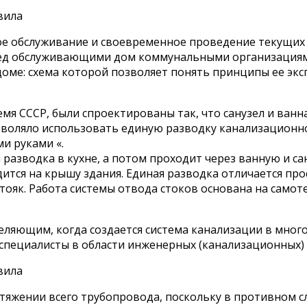
ское обслуживание и своевременное проведение текущи
ред обслуживающими дом коммунальными организациями
доме: схема которой позволяет понять принципы ее экс
 СССР, были спроектированы так, что санузел и ванна 
воляло использовать единую разводку канализационной
и руками «.
разводка в кухне, а потом проходит через ванную и сан
ится на крышу здания. Единая разводка отличается пр
тояк. Работа системы отвода стоков основана на само
еляющим, когда создается система канализации в мно
специалисты в области инженерных (канализационных) 
жении всего трубопровода, поскольку в противном случ