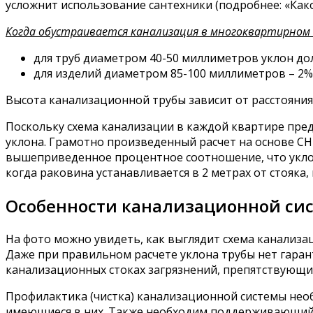
усложнит использование сантехники (подробнее: «Как
Когда обустраивается канализация в многоквартирном
для труб диаметром 40-50 миллиметров уклон дол
для изделий диаметром 85-100 миллиметров – 2%
Высота канализационной трубы зависит от расстояния
Поскольку схема канализации в каждой квартире пред
уклона. Грамотно произведенный расчет на основе С
вышеприведенное процентное соотношение, что уклон
когда раковина устанавливается в 2 метрах от стояка,
Особенности канализационной си
На фото можно увидеть, как выглядит схема канализа
Даже при правильном расчете уклона трубы нет гарант
канализационных стоках загрязнений, препятствующи
Профилактика (чистка) канализационной системы необх
имеющиеся в них. Также необходим поддерживающий р