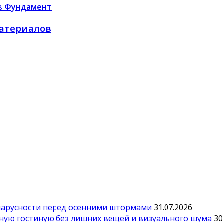
Фундамент
материалов
парусности перед осенними штормами
31.07.2026
тную гостиную без лишних вещей и визуального шума
30