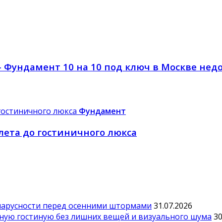
– Фундамент 10 на 10 под ключ в Москве нед
Фундамент
олета до гостиничного люкса
парусности перед осенними штормами
31.07.2026
тную гостиную без лишних вещей и визуального шума
30