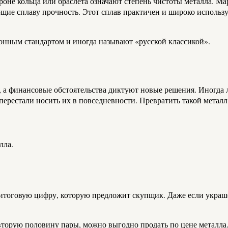
оне кольца или браслета означают степень чистоты металла. Мар
ие сплаву прочность. Этот сплав практичен и широко использу
онным стандартом и иногда называют «русской классикой».
, а финансовые обстоятельства диктуют новые решения. Иногда 
 перестали носить их в повседневности. Превратить такой мета
лла.
 итоговую цифру, которую предложит скупщик. Даже если украш
вторую половину пары, можно выгодно продать по цене металла.