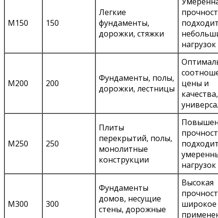
Умеренн
Легкие
прочност
М150
150
фундаменты,
подходит
дорожки, стяжки
небольш
нагрузок
Оптимал
соотнош
Фундаменты, полы,
М200
200
цены и
дорожки, лестницы
качества,
универса
Повышен
Плиты
прочност
перекрытий, полы,
М250
250
подходит
монолитные
умеренн
конструкции
нагрузок
Высокая
Фундаменты
прочност
домов, несущие
М300
300
широкое
стены, дорожные
примене