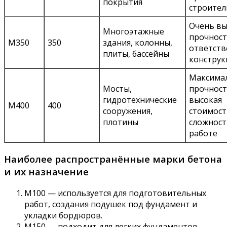
покрытия
строител
Очень вы
Многоэтажные
прочност
М350
350
здания, колонны,
ответст
плиты, бассейны
конструк
Максима
Мосты,
прочност
гидротехнические
высокая
М400
400
сооружения,
стоимост
плотины
сложност
работе
Наиболее распространённые марки бетона
и их назначение
М100 — используется для подготовительных
работ, создания подушек под фундамент и
укладки бордюров.
М150 — подходит для легких фундаментов,