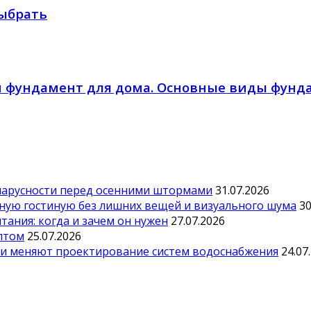
выбрать
м фундамент для дома. Основные виды фун
парусности перед осенними штормами
31.07.2026
тную гостиную без лишних вещей и визуального шума
30
ания: когда и зачем он нужен
27.07.2026
оптом
25.07.2026
ии меняют проектирование систем водоснабжения
24.07