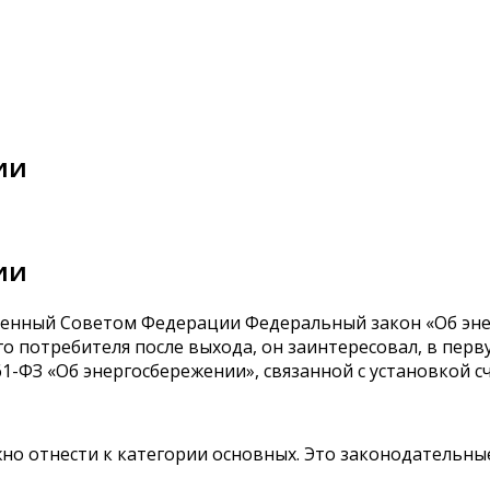
ии
ии
бренный Советом Федерации Федеральный закон «Об эне
го потребителя после выхода, он заинтересовал, в пер
-ФЗ «Об энергосбережении», связанной с установкой сч
но отнести к категории основных. Это законодательные