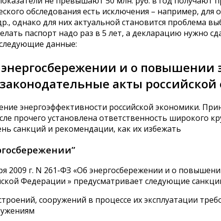
 показатели не превышают 50 млн. руб. в год получают
еского обследования есть исключения – например, для 
., однако для них актуальной становится проблема вы
делать паспорт надо раз в 5 лет, а декларацию нужно с
 следующие данные:
б энергосбережении и о повышении 
 законодательные акты российской
шение энергоэффективности российской экономики. При
сле прочего установлена ответственность широкого кр
нь санкций и рекомендации, как их избежать
ргосбережении”
я 2009 г. N 261-ФЗ «Об энергосбережении и о повышени
йской Федерации » предусматривает следующие санкци
троений, сооружений в процессе их эксплуатации треб
ружениям