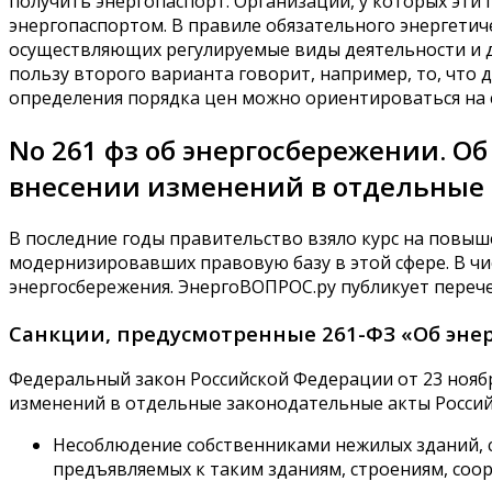
получить энергопаспорт. Организации, у которых эти
энергопаспортом. В правиле обязательного энергетич
осуществляющих регулируемые виды деятельности и др
пользу второго варианта говорит, например, то, что 
определения порядка цен можно ориентироваться на
No 261 фз об энергосбережении. О
внесении изменений в отдельные
В последние годы правительство взяло курс на повы
модернизировавших правовую базу в этой сфере. В чи
энергосбережения. ЭнергоВОПРОС.ру публикует перече
Санкции, предусмотренные 261-ФЗ «Об эне
Федеральный закон Российской Федерации от 23 ноябр
изменений в отдельные законодательные акты Росси
Несоблюдение собственниками нежилых зданий, с
предъявляемых к таким зданиям, строениям, соо