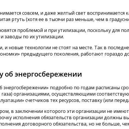
нимается совсем, и даже желтый свет воспринимается к
тая ртуть (хотя ее в тысячи раз меньше, чем в градусни
овятся проблемой и при утилизации, поскольку для п
и заводы по их утилизации.
и новые технологии не стоят на месте. Так в последне
ономки» предыдущего поколения, работают гораздо дол
ну об энергосбережении
З «Об энергосбережении» подробно по годам расписаны с
о газа) организациями, осуществляющими соответству
луатации» счетчиков тех ресурсов, поставку (или перед
вором, в заключении которого эти организации не имею
срочку исполнения обязательств организации должны 
лнения договорного обязательства, но не больше, чем ц