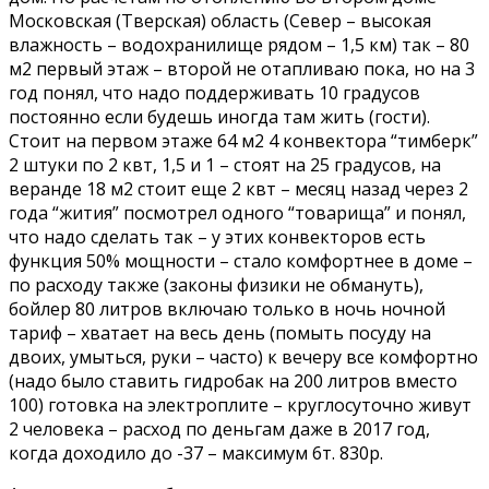
Московская (Тверская) область (Север – высокая
влажность – водохранилище рядом – 1,5 км) так – 80
м2 первый этаж – второй не отапливаю пока, но на 3
год понял, что надо поддерживать 10 градусов
постоянно если будешь иногда там жить (гости).
Стоит на первом этаже 64 м2 4 конвектора “тимберк”
2 штуки по 2 квт, 1,5 и 1 – стоят на 25 градусов, на
веранде 18 м2 стоит еще 2 квт – месяц назад через 2
года “жития” посмотрел одного “товарища” и понял,
что надо сделать так – у этих конвекторов есть
функция 50% мощности – стало комфортнее в доме –
по расходу также (законы физики не обмануть),
бойлер 80 литров включаю только в ночь ночной
тариф – хватает на весь день (помыть посуду на
двоих, умыться, руки – часто) к вечеру все комфортно
(надо было ставить гидробак на 200 литров вместо
100) готовка на электроплите – круглосуточно живут
2 человека – расход по деньгам даже в 2017 год,
когда доходило до -37 – максимум 6т. 830р.