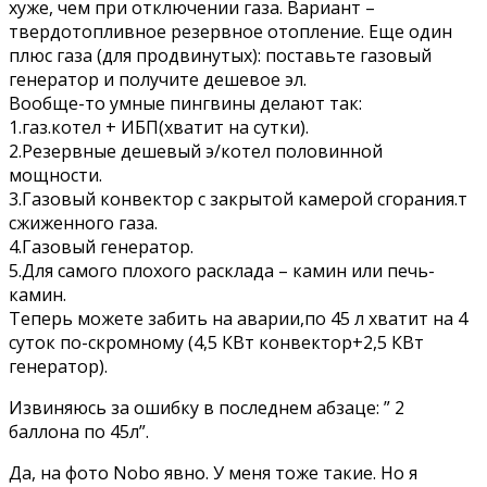
хуже, чем при отключении газа. Вариант –
твердотопливное резервное отопление. Еще один
плюс газа (для продвинутых): поставьте газовый
генератор и получите дешевое эл.
Вообще-то умные пингвины делают так:
1.газ.котел + ИБП(хватит на сутки).
2.Резервные дешевый э/котел половинной
мощности.
3.Газовый конвектор с закрытой камерой сгорания.т
сжиженного газа.
4.Газовый генератор.
5.Для самого плохого расклада – камин или печь-
камин.
Теперь можете забить на аварии,по 45 л хватит на 4
суток по-скромному (4,5 КВт конвектор+2,5 КВт
генератор).
Извиняюсь за ошибку в последнем абзаце: ” 2
баллона по 45л”.
Да, на фото Nobo явно. У меня тоже такие. Но я