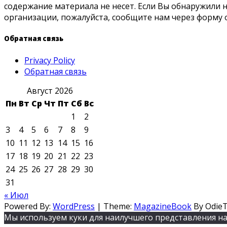
содержание материала не несет. Если Вы обнаружили
организации, пожалуйста, сообщите нам через форму 
Обратная связь
Privacy Policy
Обратная связь
Август 2026
Пн
Вт
Ср
Чт
Пт
Сб
Вс
1
2
3
4
5
6
7
8
9
10
11
12
13
14
15
16
17
18
19
20
21
22
23
24
25
26
27
28
29
30
31
« Июл
Powered By:
WordPress
|
Theme:
MagazineBook
By Odie
Мы используем куки для наилучшего представления наш