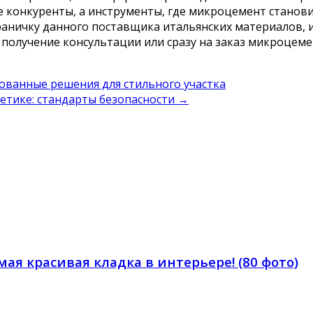
 конкуренты, а инструменты, где микроцемент станови
траничку данного поставщика итальянских материалов,
а получение консультации или сразу на заказ микроцем
ованные решения для стильного участка
етике: стандарты безопасности
→
я красивая кладка в интерьере! (80 фото)