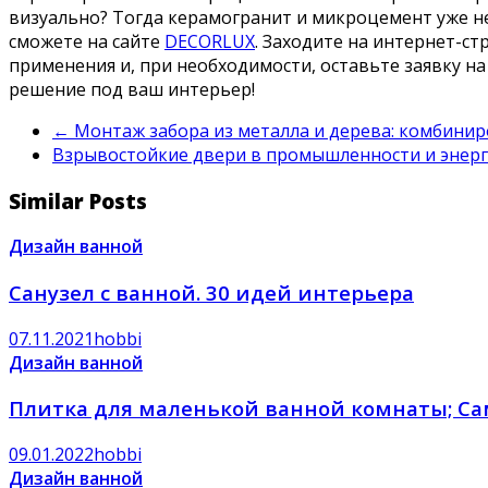
визуально? Тогда керамогранит и микроцемент уже не
сможете на сайте
DECORLUX
. Заходите на интернет-с
применения и, при необходимости, оставьте заявку н
решение под ваш интерьер!
←
Монтаж забора из металла и дерева: комбинир
Взрывостойкие двери в промышленности и энерг
Similar Posts
Дизайн ванной
Санузел с ванной. 30 идей интерьера
07.11.2021
hobbi
Дизайн ванной
Плитка для маленькой ванной комнаты; Сама
09.01.2022
hobbi
Дизайн ванной