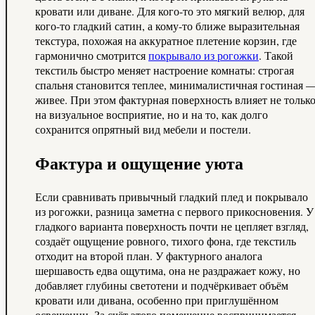
кровати или диване. Для кого-то это мягкий велюр, для
кого-то гладкий сатин, а кому-то ближе выразительная
текстура, похожая на аккуратное плетение корзин, где
гармонично смотрится
покрывало из рогожки
. Такой
текстиль быстро меняет настроение комнаты: строгая
спальня становится теплее, минималистичная гостиная 
живее. При этом фактурная поверхность влияет не тольк
на визуальное восприятие, но и на то, как долго
сохранится опрятный вид мебели и постели.
Фактура и ощущение уюта
Если сравнивать привычный гладкий плед и покрывало
из рогожки, разница заметна с первого прикосновения. У
гладкого варианта поверхность почти не цепляет взгляд,
создаёт ощущение ровного, тихого фона, где текстиль
отходит на второй план. У фактурного аналога
шершавость едва ощутима, она не раздражает кожу, но
добавляет глубины светотени и подчёркивает объём
кровати или дивана, особенно при приглушённом
освещении. За счёт этого помещение воспринимается