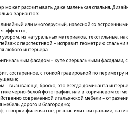
 может рассчитывать даже маленькая спальня. Дизайн 
олько вариантов:
волинейный или многоярусный, навесной со встроенным
я эффектно;
 узором, из натуральных материалов, текстильные, на
пейзаж с перспективой – исправит геометрию спальни в
ля любого интерьера;
оригинальным фасадом – купе с зеркальными фасадами, 
афит, состаренное, с тонкой гравировкой по периметру и
рущевке;
м – вызывающе, броско, это всегда доминанта интерье
тиле черно-белой фотографии, или в коричневом сегме
ойственно современной итальянской мебели – отражен
я мебель дорого и благородно;
ф, створки-филенчатые, резные или с витражами, пати