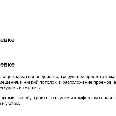
щевке
щевке
ающее, креативное действо, требующее просчета каждо
мещения, и низкий потолок, и расположение проемов, а
ссуаров и текстиля.
ками, как обустроить со вкусом и комфортом спальню в
 и уютом.