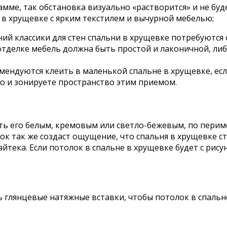
мме, так обстановка визуально «растворится» и не буд
в хрущевке с ярким текстилем и вычурной мебелью;
ий классики для стен спальни в хрущевке потребуются 
отделке мебель должна быть простой и лаконичной, ли
ендуются клеить в маленькой спальне в хрущевке, если
но и зонируете пространство этим приемом.
ть его белым, кремовым или светло-бежевым, по перим
к так же создаст ощущение, что спальня в хрущевке с
айтека. Если потолок в спальне в хрущевке будет с ри
 глянцевые натяжные вставки, чтобы потолок в спальн