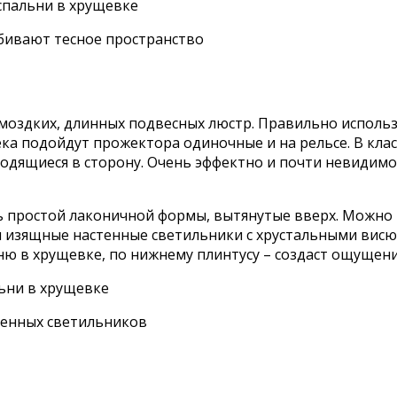
збивают тесное пространство
моздких, длинных подвесных люстр. Правильно использ
ка подойдут прожектора одиночные и на рельсе. В клас
сходящиеся в сторону. Очень эффектно и почти невидим
 простой лаконичной формы, вытянутые вверх. Можно 
и изящные настенные светильники с хрустальными висюл
ню в хрущевке, по нижнему плинтусу – создаст ощущени
менных светильников