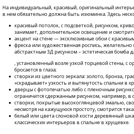
На индивидуальный, красивый, оригинальный интерьер
в нем обязательно должна быть изюминка. Здесь неск
красивый потолок, с подсветкой, рисунком, кри
занимает, дополнительное освещение и смотритс
акцент на стене — эксклюзивные обои с красивым
фреска или художественная роспись, желательно 
абстрактным 3Д рисунком – эстетическая бомба д
, установленный возле узкой торцевой стены, с 
бросается в глаза;
створки из цветного зеркала: золото, бронза, гр
«скрадывает» узкость и вытянутость спальни в х
дверцы с фотопечатью либо с пленочным рисунко
ограничится сдержанным рисунком, например, в с
створки, покрытые высокоглянцевой эмалью, св
несмотря на кажущуюся простоту, смотрится така
белый или цвета слоновой кости деревянный шка
классических интерьеров в спальне в хрущевке.