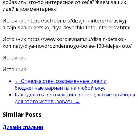
добавить что-то интересное от себя? Ждем ваших
идей в комментариях!
Источник
https://setroom.ru/dizajn-i-interer/krasivyj-
dizajn-spalni-detskoj-dlya-devochki-foto-intererov.html
Источник
https://www.korolevnam.ru/dizajn-detskoj-
komnaty-dlya-novorozhdennogo-bolee-100-idej-s-foto/
Источник
Источник
←
Отделка стен: современные идеи и
бюджетные варианты на любой вкус
Как сделать вентиляцию в стене, какие приборы
для этого использовать
→
Similar Posts
Дизайн спальни