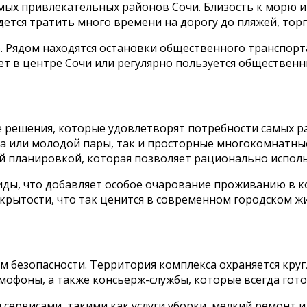
амых привлекательных районов Сочи. Близость к морю 
тся тратить много времени на дорогу до пляжей, торг
. Рядом находятся остановки общественного транспорта
тает в центре Сочи или регулярно пользуется обществен
а
 решения, которые удовлетворят потребности самых ра
 или молодой пары, так и просторные многокомнатные
й планировкой, которая позволяет рационально исполь
ды, что добавляет особое очарование проживанию в к
рытости, что так ценится в современном городском жи
м безопасности. Территория комплекса охраняется круг
офоны, а также консьерж-службы, которые всегда гот
ервисами, такими как услуги уборки, мелкий ремонт и 