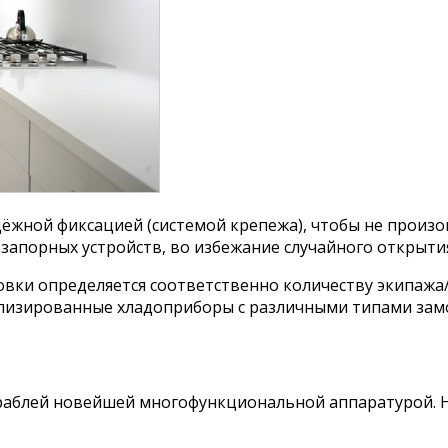
дёжной фиксацией (системой крепежа), чтобы не произо
апорных устройств, во избежание случайного открыти
ки определяется соответственно количеству экипажа/п
ализированные хладоприборы с различными типами замо
ораблей новейшей многофункциональной аппаратурой. 