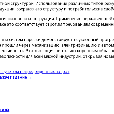
отной структурой. Использование различных типов реж
кции, сохраняя его структуру и потребительские свой
игиеничности конструкции. Применение нержавеющей с
 все это соответствует строгим требованиям современ
ьных систем нарезки демонстрирует неуклонный прогре
а прошли через механизацию, электрификацию и автома
ффективность. Эта эволюция не только коренным обра
езопасности для всей мясной индустрии, открывая нов
 с учетом непредвиденных затрат
ражает здание
→
овой