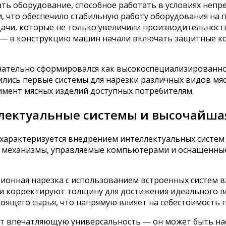
ать оборудование, способное работать в условиях неп
 что обеспечило стабильную работу оборудования на п
ачи, которые не только увеличили производительность
и — в конструкцию машин начали включать защитные к
нчательно сформировался как высокоспециализированн
лись первые системы для нарезки различных видов мяс
имент мясных изделий доступных потребителям.
лектуальные системы и высочайша
 характеризуется внедрением интеллектуальных систем
 механизмы, управляемые компьютерами и оснащенн
ионная нарезка с использованием встроенных систем 
и корректируют толщину для достижения идеального в
оящего сырья, что напрямую влияет на себестоимость 
 впечатляющую универсальность — он может быть нас