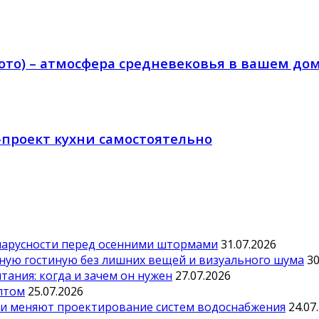
то) – атмосфера средневековья в вашем до
-проект кухни самостоятельно
парусности перед осенними штормами
31.07.2026
тную гостиную без лишних вещей и визуального шума
30
ания: когда и зачем он нужен
27.07.2026
оптом
25.07.2026
ии меняют проектирование систем водоснабжения
24.07