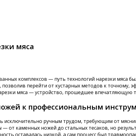
езки мяса
ванных комплексов — путь технологий нарезки мяса бы
озволив перейти от кустарных методов к точному, эф
 нарезки мяса — устройство, прошедшее впечатляющую
 ножей к профессиональным инстру
 исключительно ручным трудом, требующим от мясника
— от каменных ножей до стальных тесаков, но результа
ть оставалась низкой, а сам процесс был травмоопасны