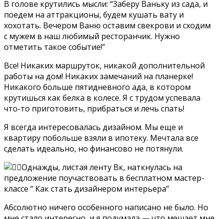
В голове крутились мысли: “Заберу Ваньку из сада, и
поедем на аттракционы, будем кушать вату и
хохотать. Вечером Ваню оставим свекрови и сходим
с мужем в наш любимый ресторанчик. Нужно
отметить такое событие!”
Все! Никаких маршруток, никакой дополнительной
работы на дом! Никаких замечаний на планерке!
Никакого больше пятидневного ада, в котором
крутишься как белка в колесе. Я с трудом успевала
что-то приготовить, прибраться и лечь спать!
Я всегда интересовалась дизайном. Мы еще и
квартиру побольше взяли в ипотеку. Мечтала все
сделать идеально, но финансово не потянули.
Однажды, листая ленту Вк, наткнулась на
предложение поучаствовать в бесплатном мастер-
классе “ Как стать дизайнером интерьера”
Абсолютно ничего особенного написано не было. Но
мне стало интересно, и я подумала — что мешает мне