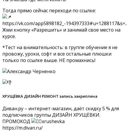
Тогда прямо сейчас переходи по ссылке:
https://vk.com/app5898182_-194397333#u=1288117&s=..
Жми кнопку «Разрешить» и занимай свое место на
курсе.
*Тест на внимательность: в группе обучение я не
провожу, уроки, софт и все остальные плюшки
только по ссылке выше. НЕ промахнись!
ХРУЩЁВКА ДИЗАЙН РЕМОНТ запись закреплена
Диван.ру – интернет-магазин, даёт скидку 5 % для
подписчиков группы ДИЗАЙН ХРУЩЁВКИ.
ПРОМОКОД
xrushevka
https://m.divan.ru/