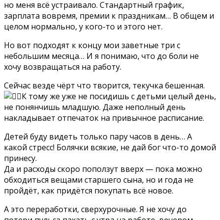
но меня всё устраивало. Стандартный график,
зарплата вовремя, премии к праздникам… В общем и
целом нормально, у кого-то и этого нет.
Но вот подходят к концу мои заветные три с
небольшим месяца… И я понимаю, что до боли не
хочу возвращаться на работу.
Сейчас везде чёрт что творится, текучка бешенная.
К тому же уже не посидишь с детьми целый день,
не понянчишь младшую. Даже неполный день
накладывает отпечаток на привычное расписание.
Детей буду видеть только пару часов в день… А
какой стресс! Болячки всякие, не дай бог что-то домой
принесу.
Да и расходы скоро поползут вверх — пока можно
обходиться вещами старшего сына, но и года не
пройдёт, как придётся покупать всё новое.
А это переработки, сверхурочные. Я не хочу до
потери пульса пахать с утра на работе, вечером